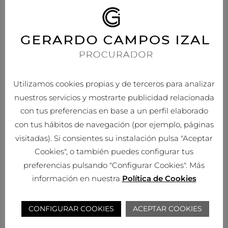
comunicación pública- incluida su modalidad de puesta a
disposición – y la transformación, de la totalidad o parte de los
contenidos del Sitio Web, en cualquier soporte y por cualquier
medio técnico, sin la previa autorización expresa y por escrito de
GERARDO CAMPOS IZAL
.
En caso de realizar cualquiera de las acciones prohibidas
Utilizamos cookies propias y de terceros para analizar
señaladas, se estarán vulnerando esos derechos exclusivos de
nuestros servicios y mostrarte publicidad relacionada
propiedad intelectual o industrial que le corresponden a
con tus preferencias en base a un perfil elaborado
GERARDO CAMPOS IZAL . Por tanto, te comprometes a respetar
con tus hábitos de navegación (por ejemplo, páginas
tales derechos, absteniéndose además de suprimir, alterar, eludir
o manipular cualquier dispositivo de protección o sistema de
visitadas). Si consientes su instalación pulsa "Aceptar
seguridad que estuviera instalado en las páginas de
GERARDO
Cookies", o también puedes configurar tus
CAMPOS IZAL
.
preferencias pulsando "Configurar Cookies". Más
información en nuestra
Política de Cookies
Contenidos generados por el usuario
Con la aceptación de los presentes términos de uso, concedes a
CONFIGURAR COOKIES
ACEPTAR COOKIES
GERARDO CAMPOS IZAL
una licencia tan amplia, como en