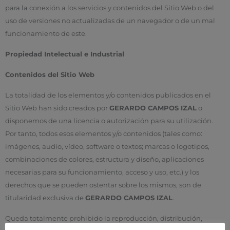
para la conexión a los servicios y contenidos del Sitio Web o del
uso de versiones no actualizadas de un navegador o de un mal
funcionamiento de este.
Propiedad Intelectual e Industrial
Contenidos del Sitio Web
La totalidad de los elementos y/o contenidos publicados en el
Sitio Web han sido creados por
GERARDO CAMPOS IZAL
o
disponemos de una licencia o autorización para su utilización.
Por tanto, todos esos elementos y/o contenidos (tales como:
imágenes, audio, vídeo, software o textos; marcas o logotipos,
combinaciones de colores, estructura y diseño, aplicaciones
necesarias para su funcionamiento, acceso y uso, etc.) y los
derechos que se pueden ostentar sobre los mismos, son de
titularidad exclusiva de
GERARDO CAMPOS IZAL
.
Queda totalmente prohibido la reproducción, distribución,