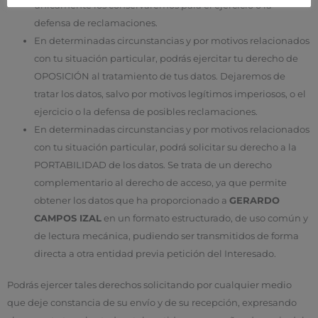
únicamente los conservaremos para el ejercicio o la
defensa de reclamaciones.
En determinadas circunstancias y por motivos relacionados
con tu situación particular, podrás ejercitar tu derecho de
OPOSICIÓN al tratamiento de tus datos. Dejaremos de
tratar los datos, salvo por motivos legítimos imperiosos, o el
ejercicio o la defensa de posibles reclamaciones.
En determinadas circunstancias y por motivos relacionados
con tu situación particular, podrá solicitar su derecho a la
PORTABILIDAD de los datos. Se trata de un derecho
complementario al derecho de acceso, ya que permite
obtener los datos que ha proporcionado a
GERARDO
CAMPOS IZAL
en un formato estructurado, de uso común y
de lectura mecánica, pudiendo ser transmitidos de forma
directa a otra entidad previa petición del Interesado.
Podrás ejercer tales derechos solicitando por cualquier medio
que deje constancia de su envío y de su recepción, expresando