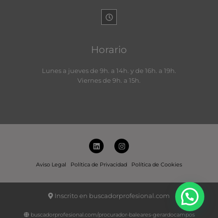
Horario
Lunes a jueves de 9h. a 14h. y de 16h. a 19h.
Viernes de 9h. a 15h.
L
I
i
n
n
s
k
t
Aviso Legal
·
Política de Privacidad
·
Política de Cookies
e
a
d
g
i
r
n
a
Inscrito en buscadorprofesional.com
m
buscadorprofesional.com/procurador-baleares-gerardocampos