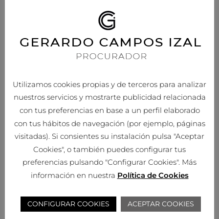
5.- Derechos
Como interesado que nos ha proporcionado tus datos personales,
tienes pleno derecho a obtener confirmación sobre si en
GERARDO CAMPOS IZAL
estamos tratando tus datos personales,
y en concreto estás facultado para ejercitar los siguientes
derechos que la normativa en materia de protección de datos te
reconoce, conforme a lo previsto en la misma:
Utilizamos cookies propias y de terceros para analizar
nuestros servicios y mostrarte publicidad relacionada
Derecho a revocar en cualquier momento el
con tus preferencias en base a un perfil elaborado
consentimiento prestado.
con tus hábitos de navegación (por ejemplo, páginas
Derecho de ACCESO a tus datos personales
visitadas). Si consientes su instalación pulsa "Aceptar
Derecho de solicitar la RECTIFICACIÓN de los satos
Cookies", o también puedes configurar tus
inexactos
preferencias pulsando "Configurar Cookies". Más
Derecho de solicitar la SUPRESIÓN de tus datos, cuando,
entre otros motivos, los datos ya no sean necesarios para los
información en nuestra
Política de Cookies
fines que fueron recogidos.
En determinadas circunstancias, podrás solicitar la
CONFIGURAR COOKIES
ACEPTAR COOKIES
LIMITACIÓN DEL TRATAMIENTO de tus datos, en cuyo caso