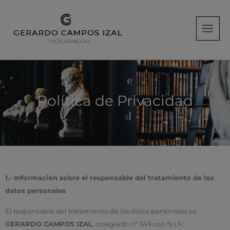
Ir
al
contenido
Política de Privacidad
1.- Información sobre el responsable del tratamiento de los
datos personales
El responsable del tratamiento de los datos personales es
GERARDO CAMPOS IZAL
, colegiado nº 349 con N.I.F.: