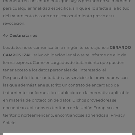
momento el consentimiento que hayas prestado en su momento
para cualquier finalidad específica, sin que ello afecte a la licitud
del tratamiento basado en el consentimiento previo a su
revocación.
4.- Destinatarios
Los datos no se comunicarán a ningún tercero ajeno a
GERARDO
CAMPOS IZAL
, salvo obligación legal o se te informe de ello de
forma expresa. Como encargados de tratamiento que pueden
tener acceso a los datos personales del interesado, el
Responsable tiene contratados los servicios de proveedores, con
las que además tiene suscrito un contrato de encargado de
tratamiento conforme a lo establecido en la normativa aplicable
en materia de protección de datos. Dichos proveedores se
encuentran ubicados en territorio de la Unión Europea o en
territorio norteamericano, encontrándose adheridos al Privacy
Shield.